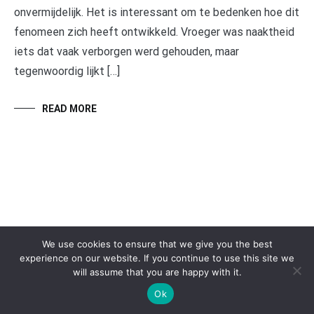
onvermijdelijk. Het is interessant om te bedenken hoe dit
fenomeen zich heeft ontwikkeld. Vroeger was naaktheid
iets dat vaak verborgen werd gehouden, maar
tegenwoordig lijkt […]
READ MORE
We use cookies to ensure that we give you the best
experience on our website. If you continue to use this site we
will assume that you are happy with it.
Copyright © 2026
Speech & Script
. All rights reserved. Theme:
Cenote
by ThemeGrill. Powered by
WordPress
.
Ok